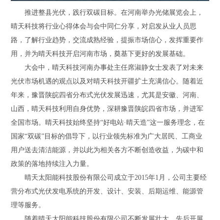
推进整县光伏，践行双碳目标。在河南举办光储展览会上，
晴天科技将行业心得体会与会中同仁分享，对启发从业人员思
路，了解行业趋势，交流成熟经验，提振市场信心，发挥重要作
用，并为晴天科技开启河南市场，奠基下更好的发展基础。
大会中，晴天科技河南办事处主任席淑静女士发表了对未来
光伏市场机遇的观点以及对晴天科技开疆扩土充满信心。随着近
年来，豫晋陕皖四省分布式光伏发展迅速，尤其是安徽、河南、
山西，晴天科技利用自身优势，深耕豫晋陕皖四省市场，并进军
全国市场。晴天科技始终坚持
“好电站·晴天造”这一服务理念，在
国家“双碳”目标的倡导下，以行业领先标准为广大居民、工商业
用户送去清洁能源，并以此为相关各方不断创造收益，为碳中和
政策的落地持续注入力量。
晴天太阳能科技股份有限公司成立于
2015年1月，公司主要经
营分布式光伏发电系统的开发、设计、安装、后期运维、能源管
理等服务。
随着晴天太阳能科技股份有限公司不断发展壮大，先后开展