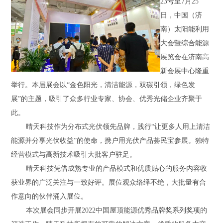
23号至7月25
日，中国（济
南）太阳能利用
大会暨综合能源
展览会在济南高
新会展中心隆重
举行。本届展会以“金色阳光，清洁能源，双碳引领，绿色发
展”的主题，吸引了众多行业专家、协会、优秀光储企业齐聚于
此。
晴天科技作为分布式光伏领先品牌，践行
“让更多人用上清洁
能源并分享光伏收益”的使命，携户用光伏产品荟民宝参展。独特
经营模式与高新技术吸引大批客户驻足。
晴天科技凭借成熟专业的产品模式和优质贴心的服务内容收
获业界的广泛关注与一致好评。展位观众络绎不绝，大批量有合
作意向的伙伴涌入展位。
本次展会同步开展
2022中国屋顶能源优秀品牌奖系列奖项的