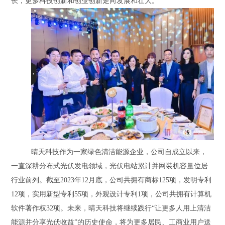
长，更多科技创新和创业创新走向发展和壮大。
晴天科技作为一家绿色清洁能源企业，公司自成立以来，
一直深耕分布式光伏发电领域，光伏电站累计并网装机容量位居
行业前列。截至
2023年12月底，公司共拥有商标125项，发明专利
12项，实用新型专利55项，外观设计专利1项，公司共拥有计算机
软件著作权32项。未来，晴天科技将继续践行“让更多人用上清洁
能源并分享光伏收益”的历史使命，将为更多居民、工商业用户送